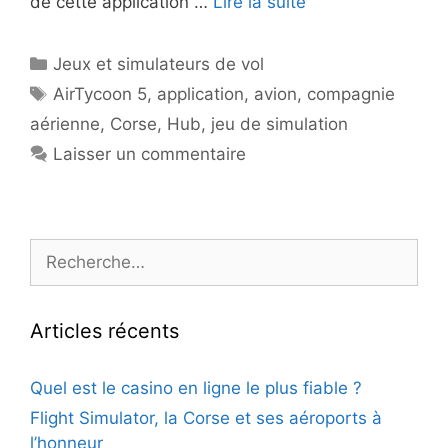
de cette application …
Lire la suite
Catégories
Jeux et simulateurs de vol
Étiquettes
AirTycoon 5
,
application
,
avion
,
compagnie
aérienne
,
Corse
,
Hub
,
jeu de simulation
Laisser un commentaire
Rechercher :
Articles récents
Quel est le casino en ligne le plus fiable ?
Flight Simulator, la Corse et ses aéroports à
l’honneur