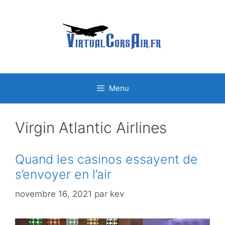
Aller
au
contenu
Menu
Virgin Atlantic Airlines
Quand les casinos essayent de
s’envoyer en l’air
novembre 16, 2021
par
kev