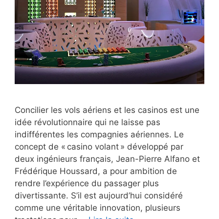
Concilier les vols aériens et les casinos est une
idée révolutionnaire qui ne laisse pas
indifférentes les compagnies aériennes. Le
concept de « casino volant » développé par
deux ingénieurs français, Jean-Pierre Alfano et
Frédérique Houssard, a pour ambition de
rendre l’expérience du passager plus
divertissante. S’il est aujourd’hui considéré
comme une véritable innovation, plusieurs